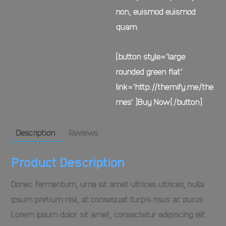
non, euismod euismod
quam.
[button style=’large
rounded green flat’
link=’http://themify.me/the
mes’ ]Buy Now[/button]
Description
Reviews
Product Description
Donec fermentum, urna sit amet ultrices ultrices, nulla
ipsum pretium nisl, at consequat turpis risus ac purus.
Lorem ipsum dolor sit amet, consectetur adipiscing elit.